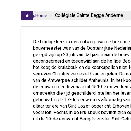
Collégiale Sainte Begge Andenne
Home
De huidige kerk is een ontwerp van de bekende
bouwmeester was van de Oostenrijkse Nederlan
gelegd zijn op 23 juli van dat jaar, maar de bou
geconsecreerd en toegewijd aan de heilige Begga
het koor, de kruisbeuk en de koorkapellen niet. 
verrezen Christus vergezeld van engelen. Daar
van de Antwerpse schilder Antheunis. In het ko
de eeuw en een lezenaar uit 1510. Zes werken v
omstreeks die tijd geschilderd, stellen het lev
gebouwd in de 17-de eeuw en is afkomstig van ee
altaar ter ere van Sint-Jozef opgericht. Erbove
voorstelt. Rechts in de kruisbeuk bevindt zich e
uit de 19-de eeuw, dat Begga’s zuster, Sint-Getru