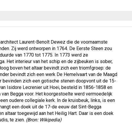
 architect Laurent-Benoît Dewez die de voornaamste
den. Zij werd ontworpen in 1764. De Eerste Steen zou
w duurde van 1770 tot 1775. In 1773 werd ze
. Het interieur van het schip en de zijbeuken is sober,
Hoog boven het altaar bevindt zich een triomfgroep: de
onder bevindt zich een werk De Hemelvaart van de Maagd
or bevinden zich een gotische stenen doopvont uit de 15-
an Isidore Lecrenier uit Hoei, besteld in 1856-1858 en
en van Begga voor. Het koorgestoelte werd vermoedelijk
n oudere collegiale kerk. In de kruisbeuk, links, is een
n hangt een doek uit de 17-de eeuw dat Sint-Begga
en altaar toegewijd aan het Heilig Hart. Daar is een doek
dis, te zien.
(Bron: Wikipedia)