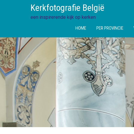
Ga
Kerkfotografie België
direct
naar
een inspirerende kijk op kerken
de
HOME
PER PROVINCIE
inhoud