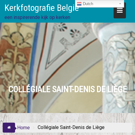
Ga
Dutch
Kerkfotografie België
direct
naar
een inspirerende kijk op kerken
de
inhoud
COLLÉGIALE SAINT-DENIS DE LIÈGE
Collégiale Saint-Denis de Liège
Home